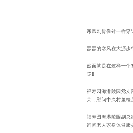
寒风刺骨像针一样穿
瑟瑟的寒风在大沥步
然而就是在这样一个
暖!!!
福寿园海港陵园党支
荣，慰问中久村董桂
福寿园海港陵园副总
询问老人家身体健康