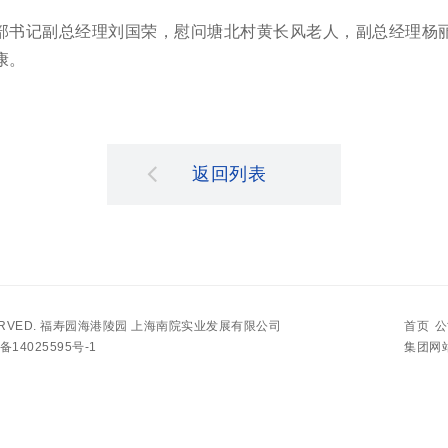
部书记副总经理刘国荣，慰问塘北村黄长风老人，副总经理杨
康。
返回列表
ERVED.
福寿园海港陵园 上海南院实业发展有限公司
首页
公
14025595号-1
集团网