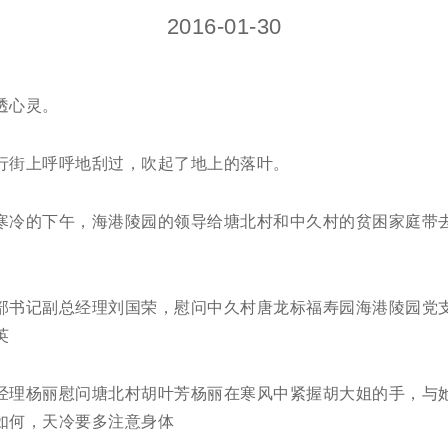
2016-01-30
透心灵。
行街上呼呼地刮过，吹起了地上的落叶。
寒冷的下午，海港陵园的领导给塘北村和中久村的贫困家庭带
部书记副总经理刘国荣，慰问中久村唐龙标福寿园海港陵园党
英
经理杨丽慰问塘北村胡叶芳杨丽在寒风中紧握胡大姐的手，与
如何，天冷要多注意身体