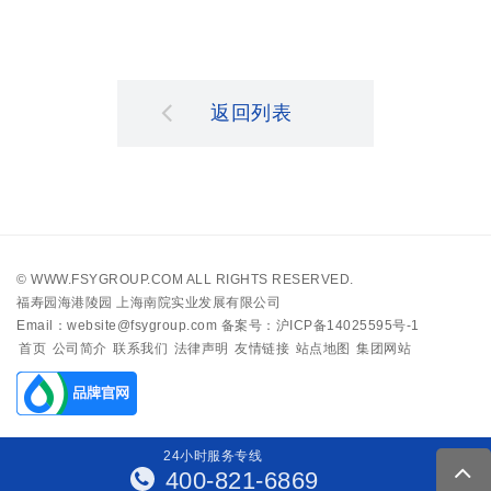
返回列表
©
WWW.FSYGROUP.COM
ALL RIGHTS RESERVED.
福寿园海港陵园 上海南院实业发展有限公司
Email：website@fsygroup.com
备案号：沪ICP备14025595号-1
首页
公司简介
联系我们
法律声明
友情链接
站点地图
集团网站
24
小
时
服
务
专
线
400-821-6869