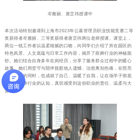
岑雅丽、唐芷祎授课中
本次活动特别邀请到上海市2023年公墓管理员职业技能竞赛二等
奖获得者岑雅丽、三等奖获得者唐芷祎两位老师授课。课堂上，
两位一线工作者以温柔细腻的口吻，向同学们介绍了所在园区的
特色风景、人文底蕴与日常工作内容，揭开了殡葬行业的神秘面
纱。她们结合自身多年在岗经历，分享了服务群众过程中的暖心
故事。她们用坚守与陪伴抚慰他人遗憾、治愈离别伤痛，在照亮
他人归途的同时，也成就了自己、温暖了自我，让在场学子彻底
打破对殡葬行业的认知，真切感受到这份职业的责任、温柔与大
爱。