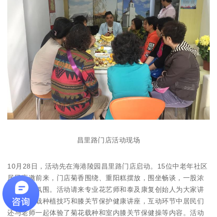
昌里路门店活动现场
10月28日，活动先在海港陵园昌里路门店启动。15位中老年社区
居民应邀前来，门店菊香围绕、重阳糕摆放，围坐畅谈，一股浓
浓的重阳氛围。活动请来专业花艺师和泰及康复创始人为大家讲
授家用盆栽种植技巧和膝关节保护健康讲座，互动环节中居民们
还与老师一起体验了菊花载种和室内膝关节保健操等内容。活动