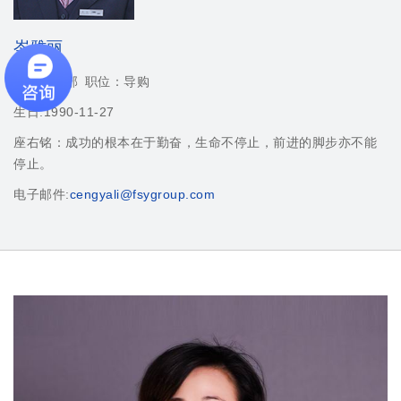
岑雅丽
客户服务部 职位：导购
生日:1990-11-27
座右铭：成功的根本在于勤奋，生命不停止，前进的脚步亦不能
停止。
电子邮件:
cengyali@fsygroup.com