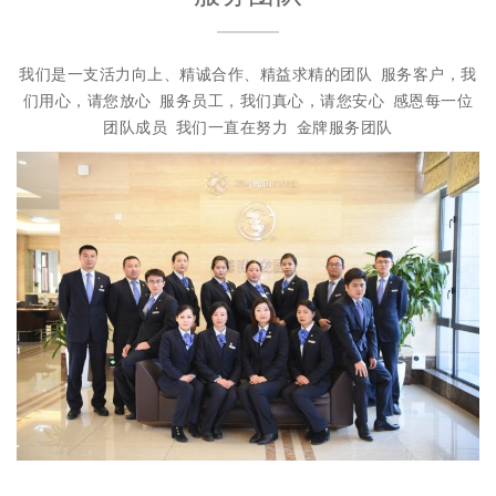
我们是一支活力向上、精诚合作、精益求精的团队
服务客户，我
们用心，请您放心
服务员工，我们真心，请您安心
感恩每一位
团队成员
我们一直在努力
金牌服务团队