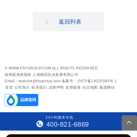
返回列表
©
WWW.FSYGROUP.COM
ALL RIGHTS RESERVED.
福寿园海港陵园 上海南院实业发展有限公司
Email：website@fsygroup.com
备案号：沪ICP备14025595号-1
首页
公司简介
联系我们
法律声明
友情链接
站点地图
集团网站
24
小
时
服
务
专
线
400-821-6869