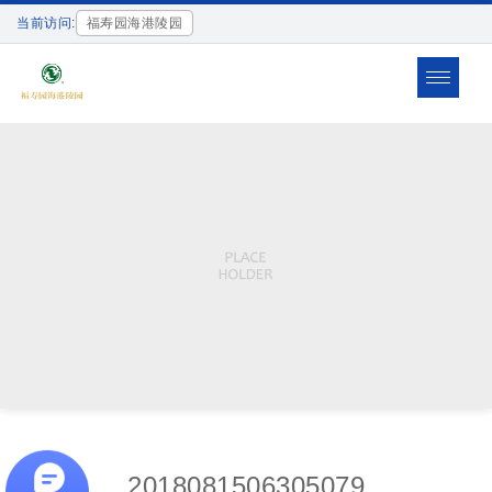
当前访问:
福寿园海港陵园
Toggle
navigat
2018081506305079