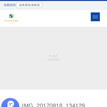
当前访问:
福寿园海港陵园
Toggle
navigat
IMG_20170818_134129