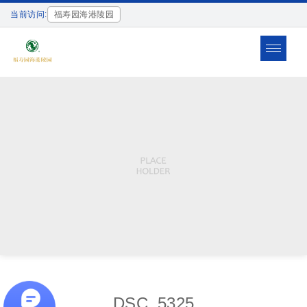
当前访问:
福寿园海港陵园
Toggle
navigat
DSC_5325