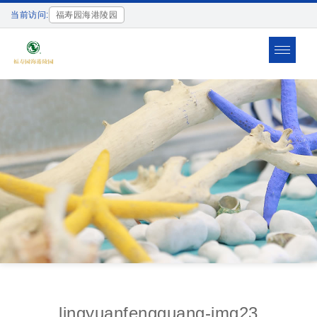
当前访问:
福寿园海港陵园
Toggle
navigat
lingyuanfengguang-img23