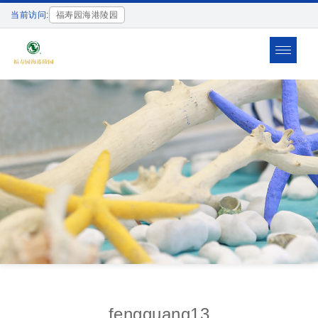
当前访问:
福寿园海港陵园
Toggle
navigat
fengguang13