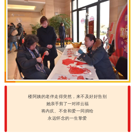
楼阿姨的老伴走得突然，来不及好好告别
她亲手剪了一对祥云福
将内疚、不舍和爱一同捎给
永远怀念的一生挚爱