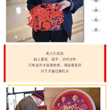
福
禄
寿
喜
老人们总说
贴上窗花、福字，才叫过年
只有这洋才溢着热情，满溢着喜庆
日子才越过越红火