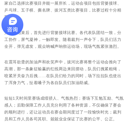
家自己选择比赛项目并能一展所长，运动会项目包括背篓接球、
乒乓球、五子棋、撕名牌、拔河五类比赛项目，比赛过程十分精
彩。
开幕式结束后，首先进行背篓接球比赛。各代表队团结一致，分
工协作，屏气凝神，一触即发。随着裁判一声令下，队员们活力
全开，弹无虚发，观众呐喊声响彻运动场，现场气氛紧张激烈。
在震耳欲聋的加油声和欢笑声中，拔河比赛将整个运动会推向了
高潮，那一条象征输赢的红线两边来回摆动，队员们拽紧粗绳，
咬紧牙关奋力后拽……在队员们给力的同时，场下拉拉队也使出
了浑身力气，扯着嗓子为各自队员们加油助威。
短短1天时间里赛场成绩骄人、气氛热烈；赛场下互勉互励、气氛
感人；后勤保障工作人员充分利用了各种资源，不仅确保了赛会
的顺利进行，还让运动员在赛会期间度过了一段愉快时光；裁判
员和工作人员各司其职、兢兢业业保证了比赛的公平、公正。