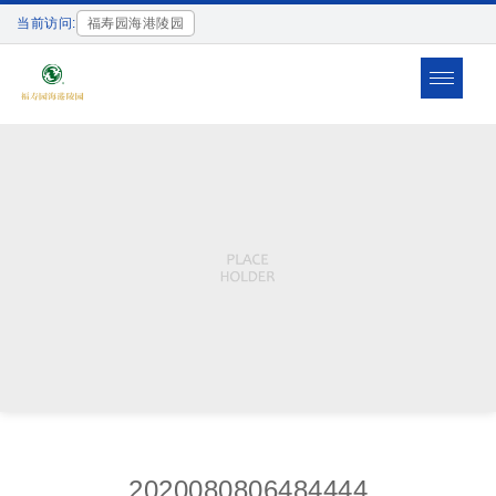
当前访问:
福寿园海港陵园
Toggle
navigat
2020080806484444