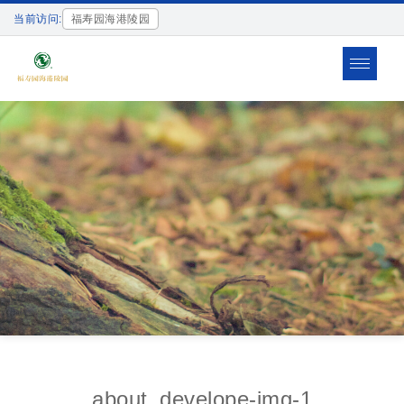
当前访问:
福寿园海港陵园
Toggle
navigat
about_develope-img-1