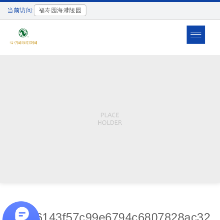
当前访问:
福寿园海港陵园
Toggle
navigat
d5c46143f57c99e6794c6807828ac32