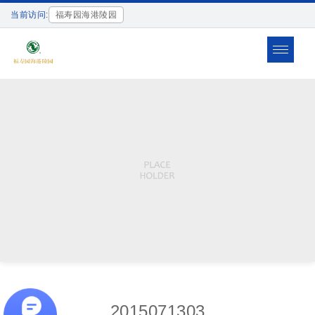
当前访问:
福寿园海港陵园
Toggle
navigat
2015071303